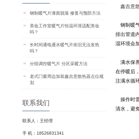
鑫吉意
钢制暖气片漆面脱落 修复与预防方法
钢制暖气
美妆工作室暖气片恒温环境适配美妆
吗？
排出管道
湿环境会
长时间通电通水暖气片依旧无法发热
吗？
满水保养
分组调控暖气片 分区采暖方法
在停暖后
老式门窗周边加装鑫吉意散热器点位规
注满水循
划
操作时需
联系我们
清水，避
联系人：王经理
手 机：18526831341